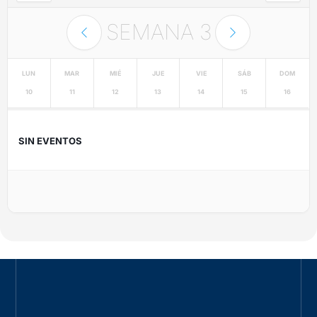
SEMANA
3
LUN
MAR
MIÉ
JUE
VIE
SÁB
DOM
10
11
12
13
14
15
16
SIN EVENTOS