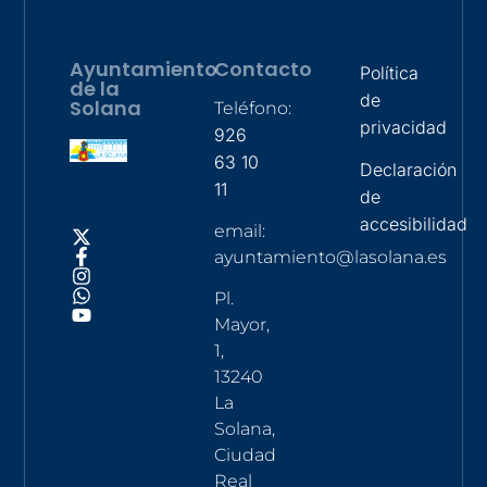
Ayuntamiento
Contacto
Política
de la
de
Solana
Teléfono:
privacidad
926
63 10
Declaración
11
de
accesibilidad
email:
ayuntamiento@lasolana.es
Pl.
Mayor,
1,
13240
La
Solana,
Ciudad
Real