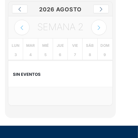
2026 AGOSTO
SEMANA
2
LUN
MAR
MIÉ
JUE
VIE
SÁB
DOM
3
4
5
6
7
8
9
SIN EVENTOS