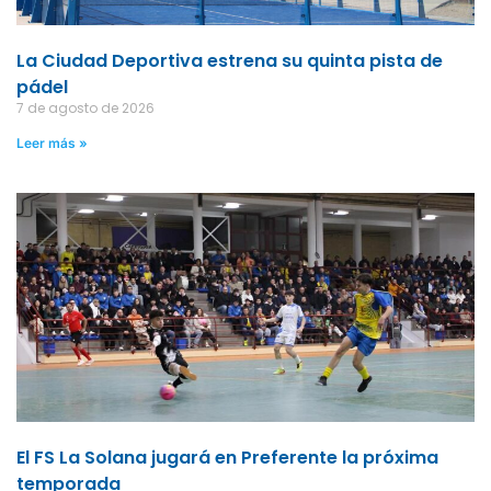
La Ciudad Deportiva estrena su quinta pista de
pádel
7 de agosto de 2026
Leer más »
El FS La Solana jugará en Preferente la próxima
temporada