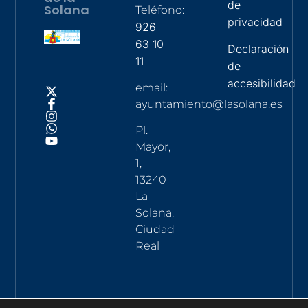
de
Solana
Teléfono:
privacidad
926
63 10
Declaración
11
de
accesibilidad
email:
ayuntamiento@lasolana.es
Pl.
Mayor,
1,
13240
La
Solana,
Ciudad
Real