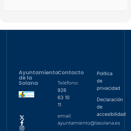
Ayuntamiento
Contacto
Política
de la
de
Solana
Teléfono:
privacidad
926
63 10
Declaración
11
de
accesibilidad
email:
ayuntamiento@lasolana.es