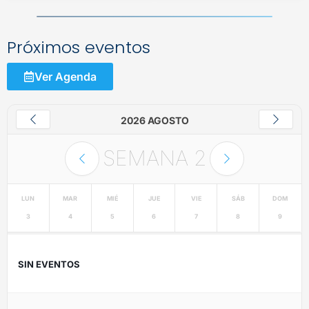
Próximos eventos
Ver Agenda
2026 AGOSTO
SEMANA
2
LUN
MAR
MIÉ
JUE
VIE
SÁB
DOM
3
4
5
6
7
8
9
SIN EVENTOS