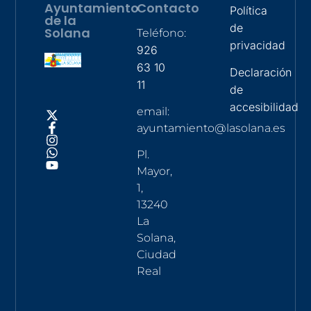
Ayuntamiento
Contacto
Política
de la
de
Solana
Teléfono:
privacidad
926
63 10
Declaración
11
de
accesibilidad
email:
ayuntamiento@lasolana.es
Pl.
Mayor,
1,
13240
La
Solana,
Ciudad
Real