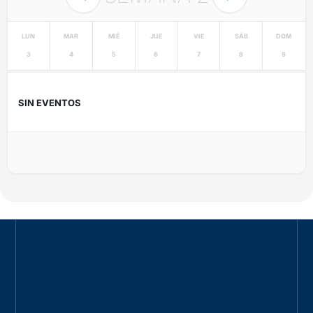
LUN
MAR
MIÉ
JUE
VIE
SÁB
DOM
3
4
5
6
7
8
9
SIN EVENTOS