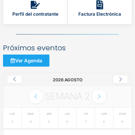
Perfil del contratante
Factura Electrónica
Próximos eventos
Ver Agenda
2026 AGOSTO
SEMANA
2
LUN
MAR
MIÉ
JUE
VIE
SÁB
DOM
3
4
5
6
7
8
9