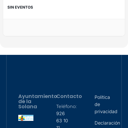
SIN EVENTOS
Ayuntamiento
Contacto
Política
de la
de
Solana
Teléfono:
privacidad
926
63 10
Declaración
11