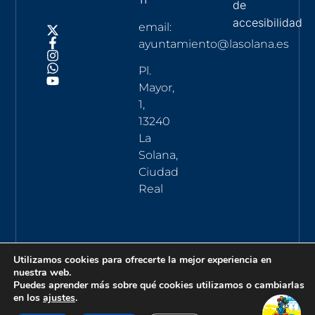
de
accesibilidad
email:
ayuntamiento@lasolana.es
Pl.
Mayor,
1,
13240
La
Solana,
Ciudad
Real
Utilizamos cookies para ofrecerte la mejor experiencia en
nuestra web.
Puedes aprender más sobre qué cookies utilizamos o cambiarlas
en los
ajustes
.