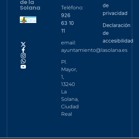
de la
de
Solana
Teléfono:
privacidad
926
63 10
Declaración
11
de
accesibilidad
email:
ayuntamiento@lasolana.es
Pl.
Mayor,
1,
13240
La
Solana,
Ciudad
Real