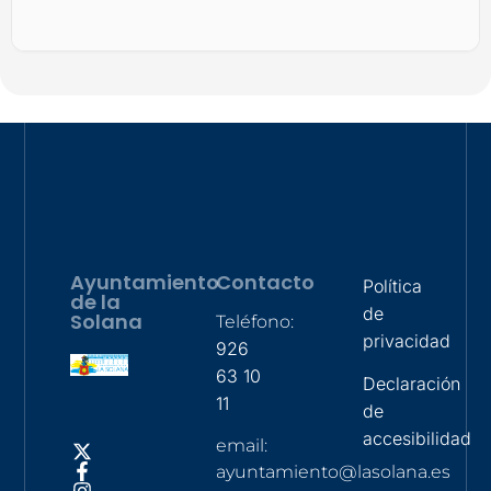
Ayuntamiento
Contacto
Política
de la
de
Solana
Teléfono:
privacidad
926
63 10
Declaración
11
de
accesibilidad
email:
ayuntamiento@lasolana.es