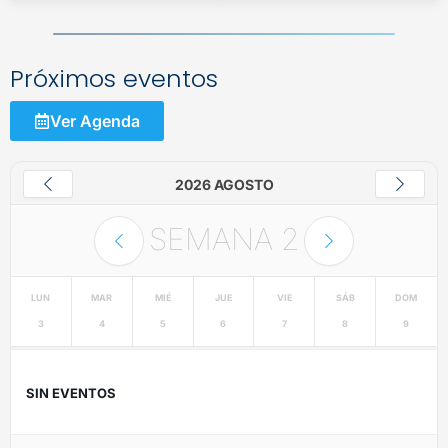
Próximos eventos
Ver Agenda
2026 AGOSTO
SEMANA
2
LUN
MAR
MIÉ
JUE
VIE
SÁB
DOM
3
4
5
6
7
8
9
SIN EVENTOS