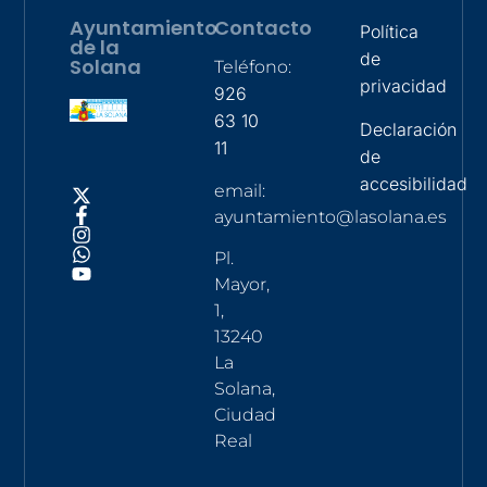
Ayuntamiento
Contacto
Política
de la
de
Solana
Teléfono:
privacidad
926
63 10
Declaración
11
de
accesibilidad
email:
ayuntamiento@lasolana.es
Pl.
Mayor,
1,
13240
La
Solana,
Ciudad
Real