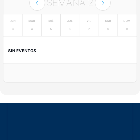
SEMANA
2
LUN
MAR
MIÉ
JUE
VIE
SÁB
DOM
3
4
5
6
7
8
9
SIN EVENTOS