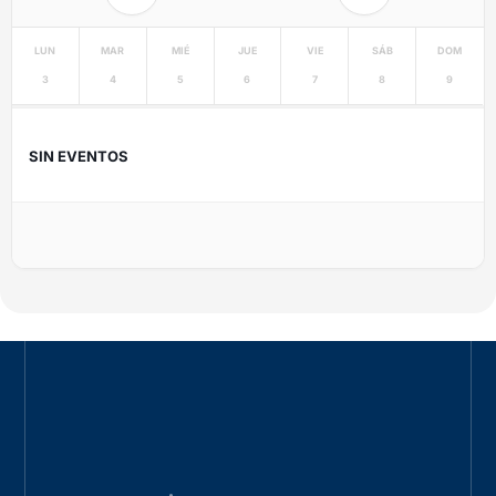
LUN
MAR
MIÉ
JUE
VIE
SÁB
DOM
3
4
5
6
7
8
9
SIN EVENTOS