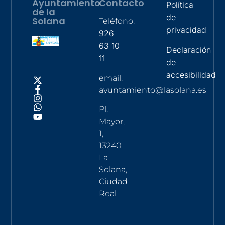
Ayuntamiento
Contacto
Política
de la
de
Solana
Teléfono:
privacidad
926
63 10
Declaración
11
de
accesibilidad
email:
ayuntamiento@lasolana.es
Pl.
Mayor,
1,
13240
La
Solana,
Ciudad
Real