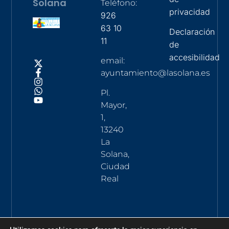
Solana
Teléfono:
privacidad
926
63 10
Declaración
11
de
accesibilidad
email:
ayuntamiento@lasolana.es
Pl.
Mayor,
1,
13240
La
Solana,
Ciudad
Real