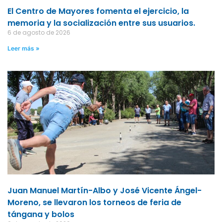
El Centro de Mayores fomenta el ejercicio, la
memoria y la socialización entre sus usuarios.
6 de agosto de 2026
Leer más »
Juan Manuel Martín-Albo y José Vicente Ángel-
Moreno, se llevaron los torneos de feria de
tángana y bolos