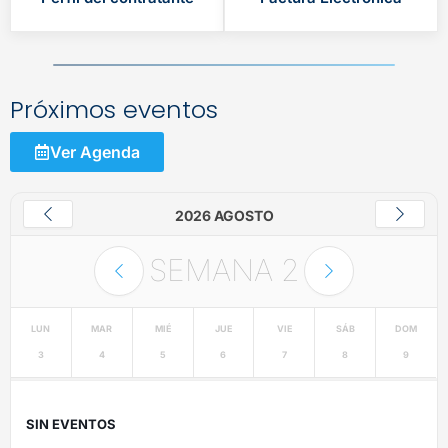
Próximos eventos
Ver Agenda
2026 AGOSTO
SEMANA
2
LUN
MAR
MIÉ
JUE
VIE
SÁB
DOM
3
4
5
6
7
8
9
SIN EVENTOS