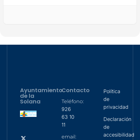
Ayuntamiento
Contacto
Política
de la
de
Solana
Teléfono:
privacidad
926
63 10
Declaración
11
de
accesibilidad
email: