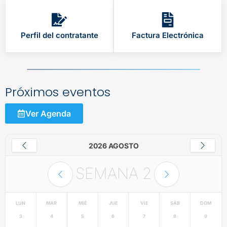
Perfil del contratante
Factura Electrónica
Próximos eventos
Ver Agenda
2026 AGOSTO
SEMANA
2
LUN
MAR
MIÉ
JUE
VIE
SÁB
DOM
3
4
5
6
7
8
9