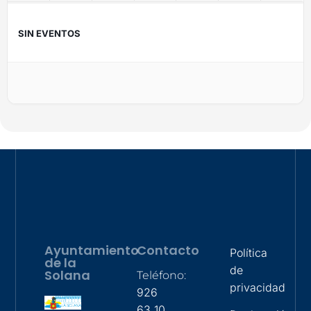
SIN EVENTOS
Ayuntamiento
Contacto
Política
de la
de
Solana
Teléfono:
privacidad
926
63 10