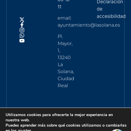
Declaración
11
de
accesibilidad
email:
ayuntamiento@lasolana.es
Pl.
Mayor,
1,
13240
La
Solana,
Ciudad
Real
Utilizamos cookies para ofrecerte la mejor experiencia en
nuestra web.
Puedes aprender más sobre qué cookies utilizamos o cambiarlas
en los
ajustes
.