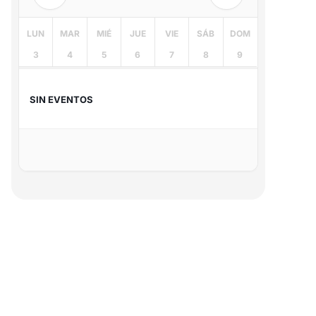
LUN
MAR
MIÉ
JUE
VIE
SÁB
DOM
3
4
5
6
7
8
9
SIN EVENTOS