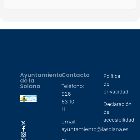
Ayuntamiento
Contacto
Política
de la
de
Solana
Teléfono:
privacidad
926
63 10
Declaración
11
de
accesibilidad
email:
ayuntamiento@lasolana.es