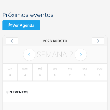
Próximos eventos
Ver Agenda
2026 AGOSTO
SEMANA
2
LUN
MAR
MIÉ
JUE
VIE
SÁB
DOM
3
4
5
6
7
8
9
SIN EVENTOS