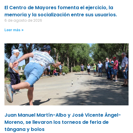
El Centro de Mayores fomenta el ejercicio, la
memoria y la socialización entre sus usuarios.
6 de agosto de 2026
Leer más »
Juan Manuel Martín-Albo y José Vicente Ángel-
Moreno, se llevaron los torneos de feria de
tángana y bolos