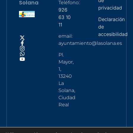
de
Solana
Teléfono:
privacidad
926
63 10
Declaración
11
de
accesibilidad
email:
ayuntamiento@lasolana.es
Pl.
Mayor,
1,
13240
La
Solana,
Ciudad
Real