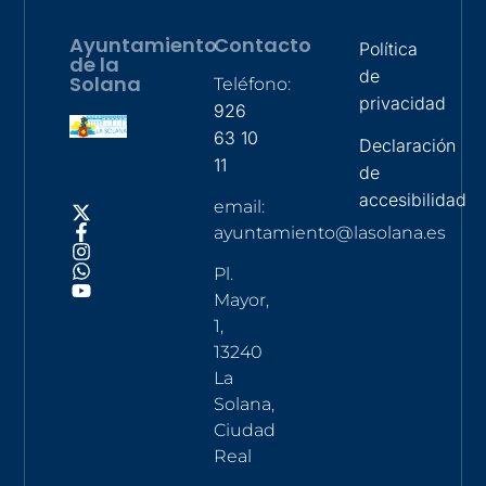
Ayuntamiento
Contacto
Política
de la
de
Solana
Teléfono:
privacidad
926
63 10
Declaración
11
de
accesibilidad
email:
ayuntamiento@lasolana.es
Pl.
Mayor,
1,
13240
La
Solana,
Ciudad
Real