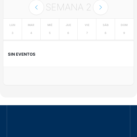
SEMANA
2
LUN
MAR
MIÉ
JUE
VIE
SÁB
DOM
3
4
5
6
7
8
9
SIN EVENTOS