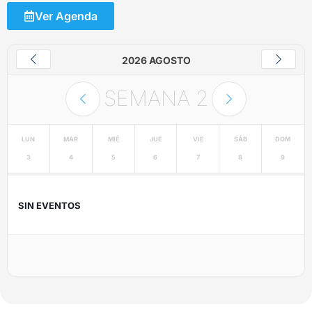
Ver Agenda
2026 AGOSTO
SEMANA
2
LUN
MAR
MIÉ
JUE
VIE
SÁB
DOM
3
4
5
6
7
8
9
SIN EVENTOS