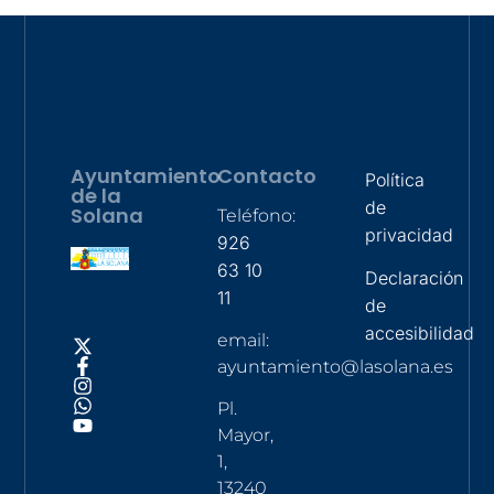
Ayuntamiento
Contacto
Política
de la
de
Solana
Teléfono:
privacidad
926
63 10
Declaración
11
de
accesibilidad
email:
ayuntamiento@lasolana.es
Pl.
Mayor,
1,
13240