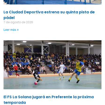
La Ciudad Deportiva estrena su quinta pista de
pádel
7 de agosto de 2026
Leer más »
El FS La Solana jugará en Preferente la próxima
temporada