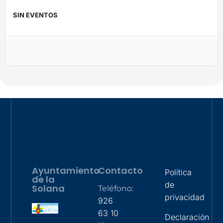
SIN EVENTOS
Ayuntamiento
Contacto
Política
de la
de
Solana
Teléfono:
privacidad
926
63 10
Declaración