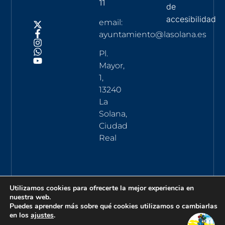
11
de
accesibilidad
email:
ayuntamiento@lasolana.es
Pl.
Mayor,
1,
13240
La
Solana,
Ciudad
Real
Utilizamos cookies para ofrecerte la mejor experiencia en
nuestra web.
Puedes aprender más sobre qué cookies utilizamos o cambiarlas
en los
ajustes
.