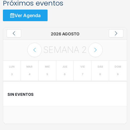
Próximos eventos
Ver Agenda
2026 AGOSTO
SEMANA
2
LUN
MAR
MIÉ
JUE
VIE
SÁB
DOM
3
4
5
6
7
8
9
SIN EVENTOS