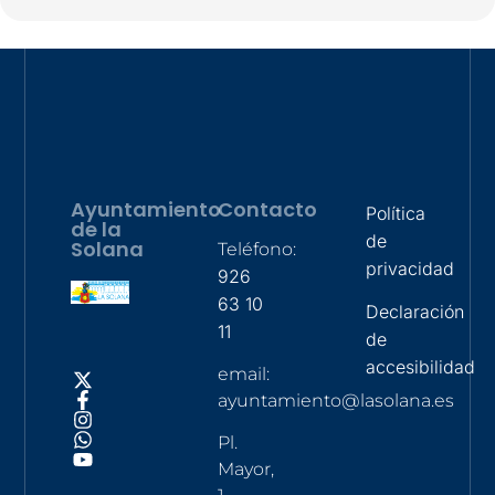
Ayuntamiento
Contacto
Política
de la
de
Solana
Teléfono:
privacidad
926
63 10
Declaración
11
de
accesibilidad
email:
ayuntamiento@lasolana.es
Pl.
Mayor,