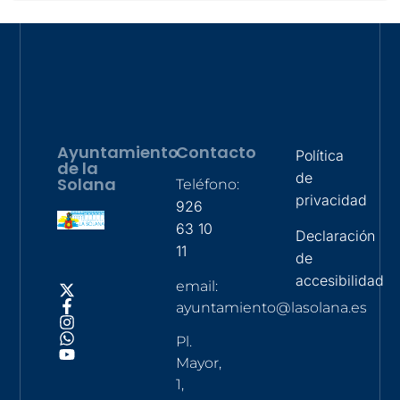
Ayuntamiento
Contacto
Política
de la
de
Solana
Teléfono:
privacidad
926
63 10
Declaración
11
de
accesibilidad
email:
ayuntamiento@lasolana.es
Pl.
Mayor,
1,