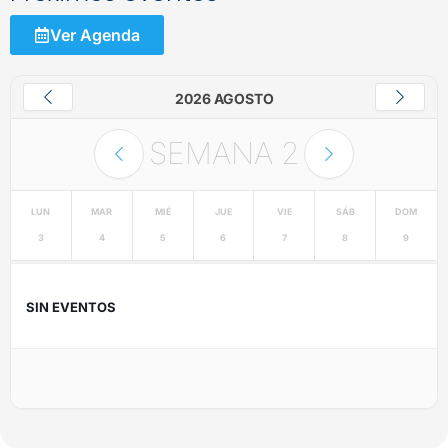
Ver Agenda
2026 AGOSTO
SEMANA
2
LUN
MAR
MIÉ
JUE
VIE
SÁB
DOM
3
4
5
6
7
8
9
SIN EVENTOS