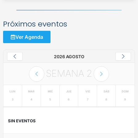
Próximos eventos
Ver Agenda
2026 AGOSTO
SEMANA
2
LUN
MAR
MIÉ
JUE
VIE
SÁB
DOM
3
4
5
6
7
8
9
SIN EVENTOS