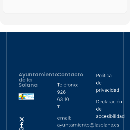
Ayuntamiento
Contacto
Política
de la
de
Solana
Teléfono:
privacidad
926
63 10
Declaración
11
de
accesibilidad
email:
ayuntamiento@lasolana.es