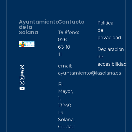
Ayuntamiento
Contacto
Política
de la
de
Solana
Teléfono:
privacidad
926
63 10
Declaración
11
de
accesibilidad
email:
ayuntamiento@lasolana.es
Pl.
Mayor,
1,
13240
La
Solana,
Ciudad