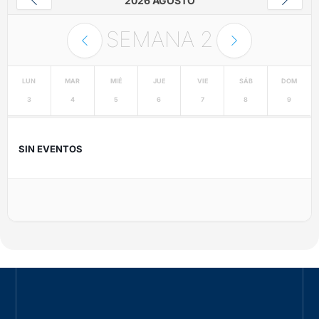
2026 AGOSTO
SEMANA
2
LUN
MAR
MIÉ
JUE
VIE
SÁB
DOM
3
4
5
6
7
8
9
SIN EVENTOS