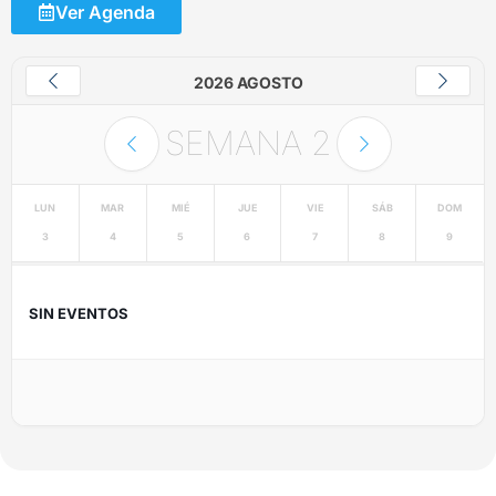
Ver Agenda
2026 AGOSTO
SEMANA
2
LUN
MAR
MIÉ
JUE
VIE
SÁB
DOM
3
4
5
6
7
8
9
SIN EVENTOS