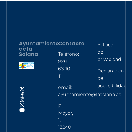
Ayuntamiento
Contacto
Política
de la
de
Solana
Teléfono:
privacidad
926
63 10
Declaración
11
de
accesibilidad
email:
ayuntamiento@lasolana.es
Pl.
Mayor,
1,
13240