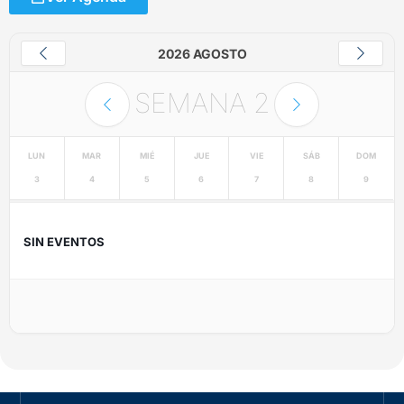
2026 AGOSTO
SEMANA
2
LUN
MAR
MIÉ
JUE
VIE
SÁB
DOM
3
4
5
6
7
8
9
SIN EVENTOS