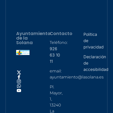
Ayuntamiento
Contacto
Política
de la
de
Solana
Teléfono:
privacidad
926
63 10
Declaración
11
de
accesibilidad
email:
ayuntamiento@lasolana.es
Pl.
Mayor,
1,
13240
La