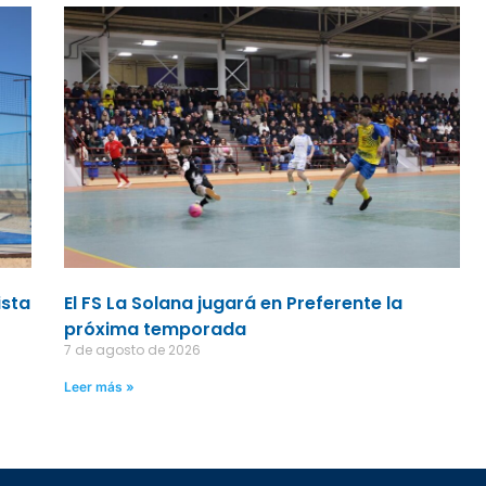
ista
El FS La Solana jugará en Preferente la
próxima temporada
7 de agosto de 2026
Leer más »