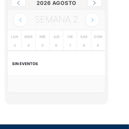
2026 AGOSTO
SEMANA
2
LUN
MAR
MIÉ
JUE
VIE
SÁB
DOM
3
4
5
6
7
8
9
SIN EVENTOS