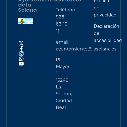
Política
de la
de
Solana
Teléfono:
privacidad
926
63 10
Declaración
11
de
accesibilidad
email:
ayuntamiento@lasolana.es
Pl.
Mayor,
1,
13240
La
Solana,
Ciudad
Real