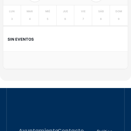
LUN
MAR
MIÉ
JUE
VIE
SÁB
DOM
3
4
5
6
7
8
9
SIN EVENTOS
Ayuntamiento
Contacto