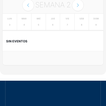
SEMANA
2
LUN
MAR
MIÉ
JUE
VIE
SÁB
DOM
3
4
5
6
7
8
9
SIN EVENTOS