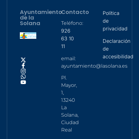
Ayuntamiento
Contacto
Política
de la
de
Solana
Teléfono:
privacidad
926
63 10
Declaración
11
de
accesibilidad
email:
ayuntamiento@lasolana.es
Pl.
Mayor,
1,
13240
La
Solana,
Ciudad
Real