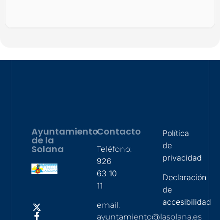
Ayuntamiento
Contacto
Política
de la
de
Solana
Teléfono:
privacidad
926
63 10
Declaración
11
de
accesibilidad
email:
ayuntamiento@lasolana.es