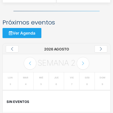
Próximos eventos
Ver Agenda
2026 AGOSTO
SEMANA
2
LUN
MAR
MIÉ
JUE
VIE
SÁB
DOM
3
4
5
6
7
8
9
SIN EVENTOS