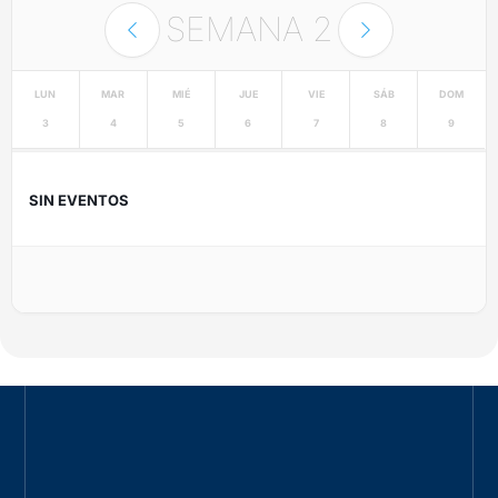
SEMANA
2
LUN
MAR
MIÉ
JUE
VIE
SÁB
DOM
3
4
5
6
7
8
9
SIN EVENTOS