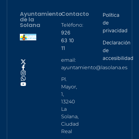
Ayuntamiento
Contacto
Política
de la
de
Solana
Teléfono:
privacidad
926
63 10
Declaración
11
de
accesibilidad
email:
ayuntamiento@lasolana.es
Pl.
Mayor,
1,
13240
La
Solana,
Ciudad
Real