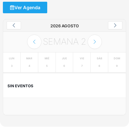
Ver Agenda
2026 AGOSTO
SEMANA
2
LUN
MAR
MIÉ
JUE
VIE
SÁB
DOM
3
4
5
6
7
8
9
SIN EVENTOS