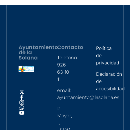
Ayuntamiento
Contacto
Política
de la
de
Solana
Teléfono:
privacidad
926
63 10
Declaración
11
de
accesibilidad
email:
ayuntamiento@lasolana.es
Pl.
Mayor,
1,
13240