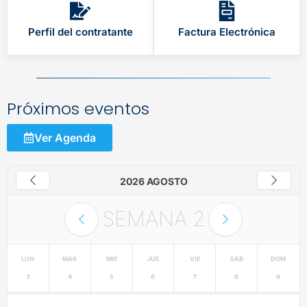
Perfil del contratante
Factura Electrónica
Próximos eventos
Ver Agenda
2026 AGOSTO
SEMANA
2
LUN
MAR
MIÉ
JUE
VIE
SÁB
DOM
3
4
5
6
7
8
9