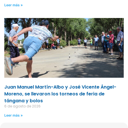
Leer más »
Juan Manuel Martín-Albo y José Vicente Ángel-
Moreno, se llevaron los torneos de feria de
tángana y bolos
6 de agosto de 2026
Leer más »