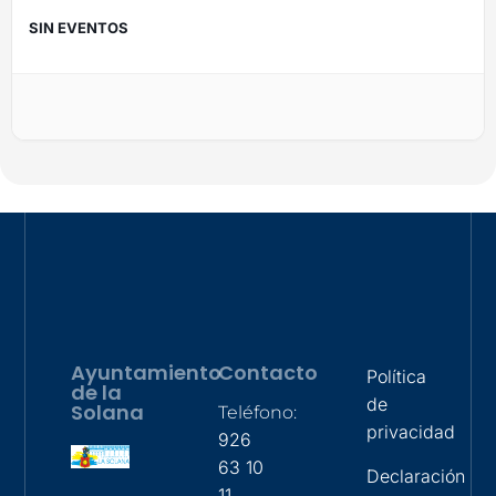
SIN EVENTOS
Ayuntamiento
Contacto
Política
de la
de
Solana
Teléfono:
privacidad
926
63 10
Declaración
11