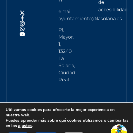
de
accesibilidad
email:
ayuntamiento@lasolana.es
Pl.
Mayor,
1,
13240
La
Solana,
Ciudad
Real
Utilizamos cookies para ofrecerte la mejor experiencia en
nuestra web.
Puedes aprender más sobre qué cookies utilizamos o cambiarlas
en los
ajustes
.