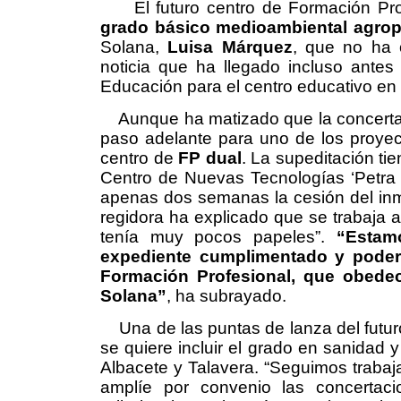
El futuro centro de Formación Profe
grado básico medioambiental agrop
Solana,
Luisa Márquez
, que no ha o
noticia que ha llegado incluso antes
Educación para el centro educativo en 
Aunque ha matizado que la concertaci
paso adelante para uno de los proyect
centro de
FP dual
. La supeditación ti
Centro de Nuevas Tecnologías ‘Petra
apenas dos semanas la cesión del inmu
regidora ha explicado que se trabaja a
tenía muy pocos papeles”.
“Estam
expediente cumplimentado y poder 
Formación Profesional, que obede
Solana”
, ha subrayado.
Una de las puntas de lanza del futuro
se quiere incluir el grado en sanidad 
Albacete y Talavera. “Seguimos trabaja
amplíe por convenio las concertaci