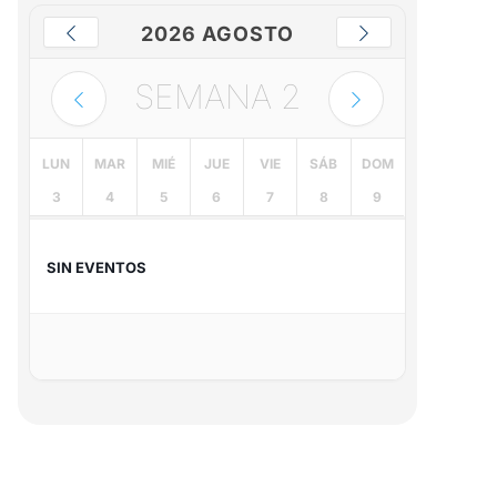
2026 AGOSTO
SEMANA
2
LUN
MAR
MIÉ
JUE
VIE
SÁB
DOM
3
4
5
6
7
8
9
SIN EVENTOS