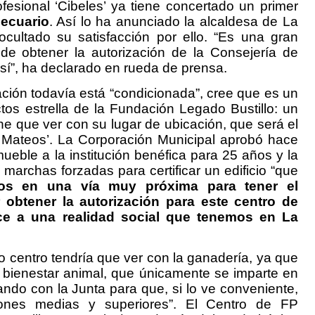
sional ‘Cibeles’ ya tiene concertado un primer
ecuario
. Así lo ha anunciado la alcaldesa de La
cultado su satisfacción por ello. “Es una gran
 de obtener la autorización de la Consejería de
sí”, ha declarado en rueda de prensa.
ón todavía está “condicionada”, cree que es un
os estrella de la Fundación Legado Bustillo: un
ene que ver con su lugar de ubicación, que será el
 Mateos’. La Corporación Municipal aprobó hace
eble a la institución benéfica para 25 años y la
 marchas forzadas para certificar un edificio “que
os en una vía muy próxima para tener el
obtener la autorización para este centro de
ce a una realidad social que tenemos en La
 centro tendría que ver con la ganadería, ya que
y bienestar animal, que únicamente se imparte en
ndo con la Junta para que, si lo ve conveniente,
ones medias y superiores”.
El Centro de FP