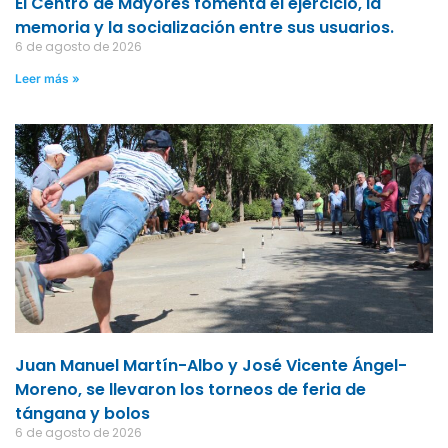
El Centro de Mayores fomenta el ejercicio, la
memoria y la socialización entre sus usuarios.
6 de agosto de 2026
Leer más »
Juan Manuel Martín-Albo y José Vicente Ángel-
Moreno, se llevaron los torneos de feria de
tángana y bolos
6 de agosto de 2026