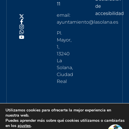
11
de
accesibilidad
email:
ayuntamiento@lasolana.es
Pl.
Mayor,
1,
13240
La
Solana,
Ciudad
Real
Utilizamos cookies para ofrecerte la mejor experiencia en
nuestra web.
Puedes aprender más sobre qué cookies utilizamos o cambiarlas
en los
ajustes
.