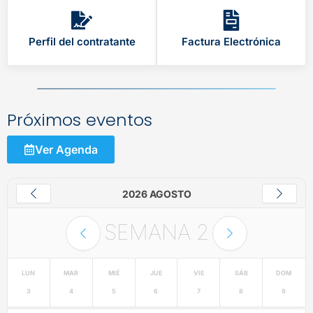
Perfil del contratante
Factura Electrónica
Próximos eventos
Ver Agenda
2026 AGOSTO
SEMANA
2
LUN
MAR
MIÉ
JUE
VIE
SÁB
DOM
3
4
5
6
7
8
9