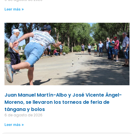
Leer más »
Juan Manuel Martín-Albo y José Vicente Ángel-
Moreno, se llevaron los torneos de feria de
tángana y bolos
6 de agosto de 2026
Leer más »