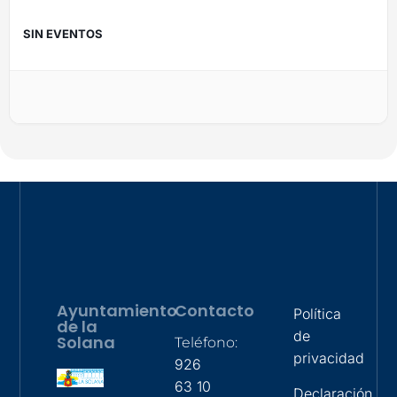
SIN EVENTOS
Ayuntamiento
Contacto
Política
de la
de
Solana
Teléfono:
privacidad
926
63 10
Declaración