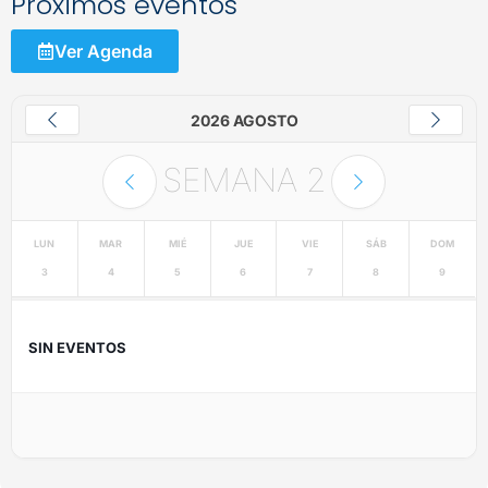
Próximos eventos
Ver Agenda
2026 AGOSTO
SEMANA
2
LUN
MAR
MIÉ
JUE
VIE
SÁB
DOM
3
4
5
6
7
8
9
SIN EVENTOS