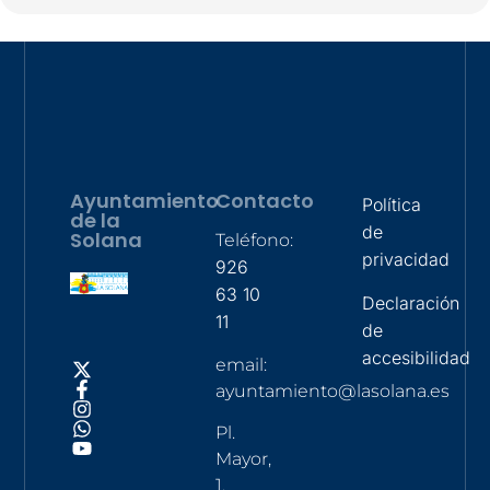
Ayuntamiento
Contacto
Política
de la
de
Solana
Teléfono:
privacidad
926
63 10
Declaración
11
de
accesibilidad
email:
ayuntamiento@lasolana.es
Pl.
Mayor,
1,