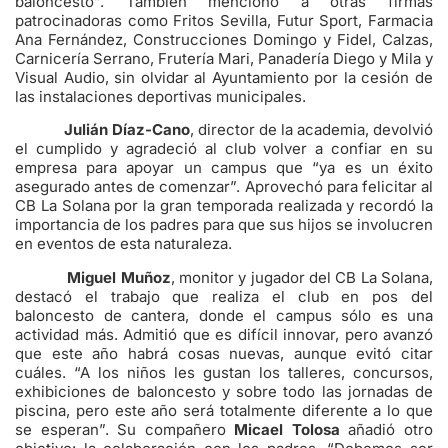
baloncesto”. También mencionó a otras firmas
patrocinadoras como Fritos Sevilla, Futur Sport, Farmacia
Ana Fernández, Construcciones Domingo y Fidel, Calzas,
Carnicería Serrano, Frutería Mari, Panadería Diego y Mila y
Visual Audio, sin olvidar al Ayuntamiento por la cesión de
las instalaciones deportivas municipales.
Julián Díaz-Cano
, director de la academia, devolvió
el cumplido y agradeció al club volver a confiar en su
empresa para apoyar un campus que “ya es un éxito
asegurado antes de comenzar”. Aprovechó para felicitar al
CB La Solana por la gran temporada realizada y recordó la
importancia de los padres para que sus hijos se involucren
en eventos de esta naturaleza.
Miguel Muñoz
, monitor y jugador del CB La Solana,
destacó el trabajo que realiza el club en pos del
baloncesto de cantera, donde el campus sólo es una
actividad más. Admitió que es difícil innovar, pero avanzó
que este año habrá cosas nuevas, aunque evitó citar
cuáles. “A los niños les gustan los talleres, concursos,
exhibiciones de baloncesto y sobre todo las jornadas de
piscina, pero este año será totalmente diferente a lo que
se esperan”. Su compañero
Micael Tolosa
añadió otro