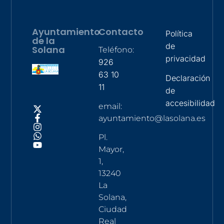
Ayuntamiento
Contacto
Política
de la
de
Solana
Teléfono:
privacidad
926
63 10
Declaración
11
de
accesibilidad
email:
ayuntamiento@lasolana.es
Pl.
Mayor,
1,
13240
La
Solana,
Ciudad
Real