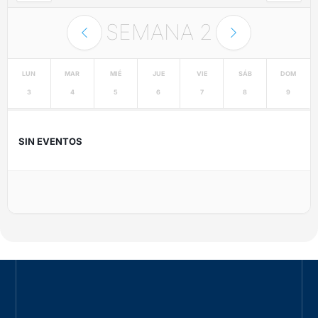
SEMANA
2
LUN
MAR
MIÉ
JUE
VIE
SÁB
DOM
3
4
5
6
7
8
9
SIN EVENTOS