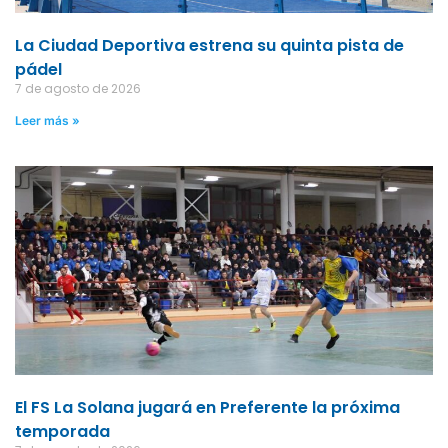
La Ciudad Deportiva estrena su quinta pista de
pádel
7 de agosto de 2026
Leer más »
El FS La Solana jugará en Preferente la próxima
temporada