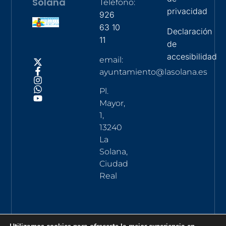
Solana
Teléfono:
privacidad
926
63 10
Declaración
11
de
accesibilidad
email:
ayuntamiento@lasolana.es
Pl.
Mayor,
1,
13240
La
Solana,
Ciudad
Real