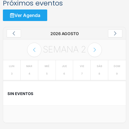
Próximos eventos
Ver Agenda
2026 AGOSTO
SEMANA
2
LUN
MAR
MIÉ
JUE
VIE
SÁB
DOM
3
4
5
6
7
8
9
SIN EVENTOS