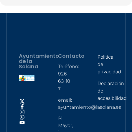
Ayuntamiento
Contacto
Política
de la
de
Solana
Teléfono:
privacidad
926
63 10
Declaración
11
de
accesibilidad
email:
ayuntamiento@lasolana.es
Pl.
Mayor,