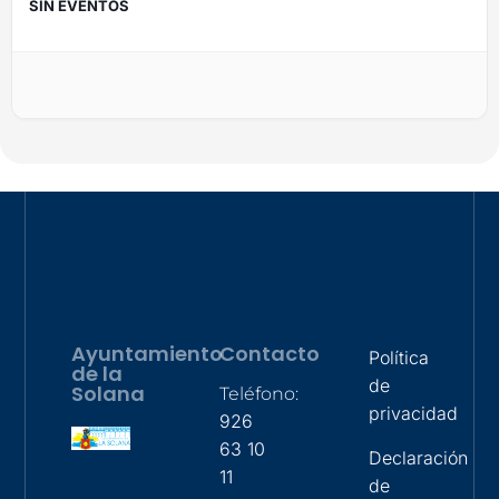
SIN EVENTOS
Ayuntamiento
Contacto
Política
de la
de
Solana
Teléfono:
privacidad
926
63 10
Declaración
11
de