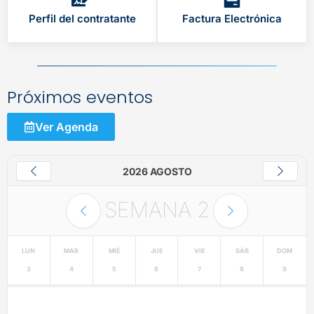
Perfil del contratante
Factura Electrónica
Próximos eventos
Ver Agenda
2026 AGOSTO
SEMANA
2
LUN
MAR
MIÉ
JUE
VIE
SÁB
DOM
3
4
5
6
7
8
9