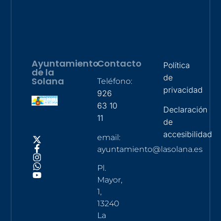
Ayuntamiento
Contacto
Política
de la
de
Solana
Teléfono:
privacidad
926
63 10
Declaración
11
de
accesibilidad
email:
ayuntamiento@lasolana.es
Pl.
Mayor,
1,
13240
La