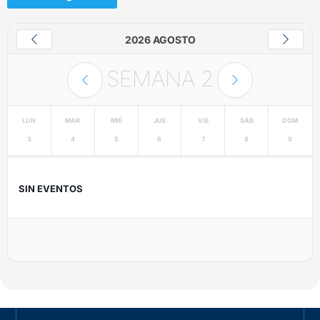
2026 AGOSTO
SEMANA
2
LUN
MAR
MIÉ
JUE
VIE
SÁB
DOM
3
4
5
6
7
8
9
SIN EVENTOS