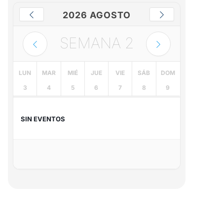
2026 AGOSTO
SEMANA
2
LUN
MAR
MIÉ
JUE
VIE
SÁB
DOM
3
4
5
6
7
8
9
SIN EVENTOS