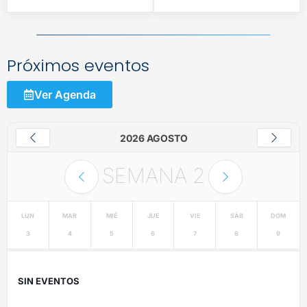
Próximos eventos
Ver Agenda
2026 AGOSTO
SEMANA
2
LUN
MAR
MIÉ
JUE
VIE
SÁB
DOM
3
4
5
6
7
8
9
SIN EVENTOS