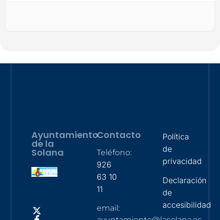
Ayuntamiento
Contacto
Política
de la
de
Solana
Teléfono:
privacidad
926
63 10
Declaración
11
de
accesibilidad
email:
ayuntamiento@lasolana.es