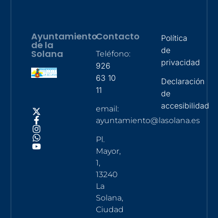
Ayuntamiento
Contacto
Política
de la
de
Solana
Teléfono:
privacidad
926
63 10
Declaración
11
de
accesibilidad
email:
ayuntamiento@lasolana.es
Pl.
Mayor,
1,
13240
La
Solana,
Ciudad