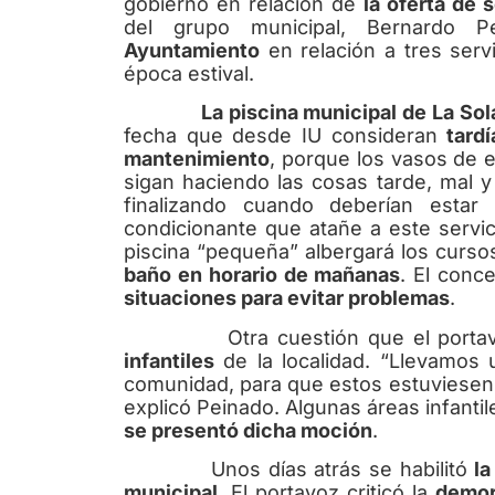
gobierno en relación de
la oferta de 
del grupo municipal, Bernardo P
Ayuntamiento
en relación a tres serv
época estival.
La piscina municipal de La So
fecha que desde IU consideran
tard
mantenimiento
, porque los vasos de 
sigan haciendo las cosas tarde, mal 
finalizando cuando deberían estar 
condicionante que atañe a este servi
piscina “pequeña” albergará los curso
baño en horario de mañanas
. El conc
situaciones para evitar problemas
.
Otra cuestión que el portavoz
infantiles
de la localidad. “Llevamos 
comunidad, para que estos estuviesen 
explicó Peinado. Algunas áreas infanti
se presentó dicha moción
.
Unos días atrás se habilitó
la
municipal
. El portavoz criticó la
demor