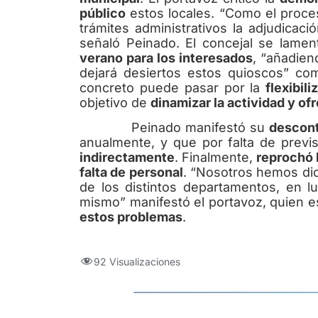
público
estos locales. “Como el proce
trámites administrativos la adjudicaci
señaló Peinado. El concejal se lame
verano para los interesados
, “añadien
dejará desiertos estos quioscos” co
concreto puede pasar por la
flexibil
objetivo de
dinamizar la actividad y of
Peinado manifestó su
descon
anualmente, y que por falta de prev
indirectamente
. Finalmente,
reprochó 
falta de personal
. “Nosotros hemos dic
de los distintos departamentos, en lu
mismo” manifestó el portavoz, quien 
estos problemas
.
92 Visualizaciones