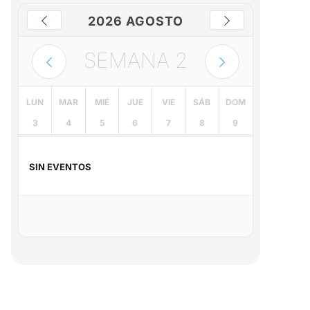
2026 AGOSTO
SEMANA
2
LUN
MAR
MIÉ
JUE
VIE
SÁB
DOM
3
4
5
6
7
8
9
SIN EVENTOS