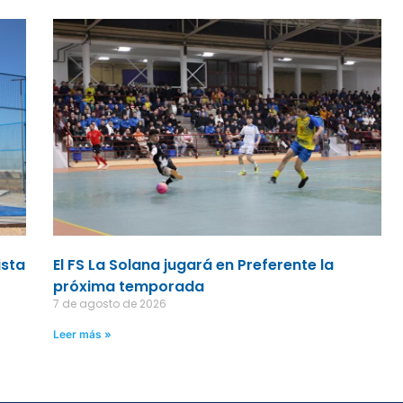
ista
El FS La Solana jugará en Preferente la
próxima temporada
7 de agosto de 2026
Leer más »