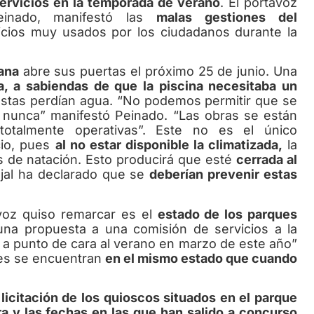
servicios en la temporada de verano
. El portavoz
einado, manifestó las
malas gestiones del
icios muy usados por los ciudadanos durante la
lana
abre sus puertas el próximo 25 de junio. Una
ía, a sabiendas de que la piscina necesitaba un
estas perdían agua. “No podemos permitir que se
y nunca” manifestó Peinado. “Las obras se están
totalmente operativas”. Este no es el único
cio, pues
al no estar disponible la climatizada,
la
s de natación. Esto producirá que esté
cerrada al
ejal ha declarado que se
deberían prevenir estas
 quiso remarcar es el
estado de los parques
una propuesta a una comisión de servicios a la
a punto de cara al verano en marzo de este año”
les se encuentran
en el mismo estado que cuando
 licitación de los quioscos situados en el parque
a y las fechas en las que han salido a concurso