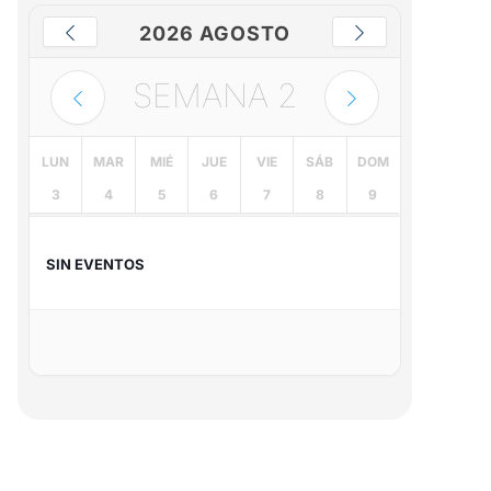
2026 AGOSTO
SEMANA
2
LUN
MAR
MIÉ
JUE
VIE
SÁB
DOM
3
4
5
6
7
8
9
SIN EVENTOS