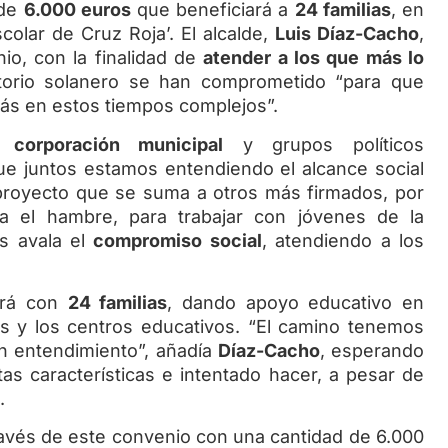
 de
6.000 euros
que beneficiará a
24 familias
, en
colar de Cruz Roja’. El alcalde,
Luis Díaz-Cacho
,
o, con la finalidad de
atender a los que más lo
storio solanero se han comprometido “para que
más en estos tiempos complejos”.
 corporación municipal
y grupos políticos
ue juntos estamos entendiendo el alcance social
n proyecto que se suma a otros más firmados, por
ra el hambre, para trabajar con jóvenes de la
os avala el
compromiso social
, atendiendo a los
á con
24 familias
, dando apoyo educativo en
es y los centros educativos. “El camino tenemos
n entendimiento”, añadía
Díaz-Cacho
, esperando
as características e intentado hacer, a pesar de
.
és de este convenio con una cantidad de 6.000