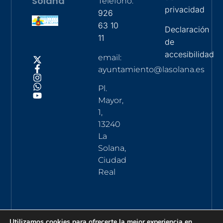
Solana
Teléfono:
privacidad
926
63 10
Declaración
11
de
accesibilidad
email:
ayuntamiento@lasolana.es
Pl.
Mayor,
1,
13240
La
Solana,
Ciudad
Real
Utilizamos cookies para ofrecerte la mejor experiencia en