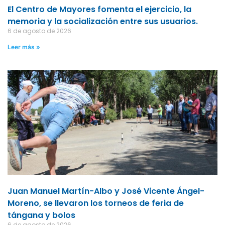
El Centro de Mayores fomenta el ejercicio, la
memoria y la socialización entre sus usuarios.
6 de agosto de 2026
Leer más »
Juan Manuel Martín-Albo y José Vicente Ángel-
Moreno, se llevaron los torneos de feria de
tángana y bolos
6 de agosto de 2026