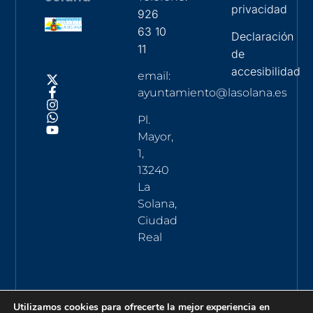
privacidad
926
63 10
Declaración
11
de
accesibilidad
email:
ayuntamiento@lasolana.es
Pl.
Mayor,
1,
13240
La
Solana,
Ciudad
Real
Utilizamos cookies para ofrecerte la mejor experiencia en