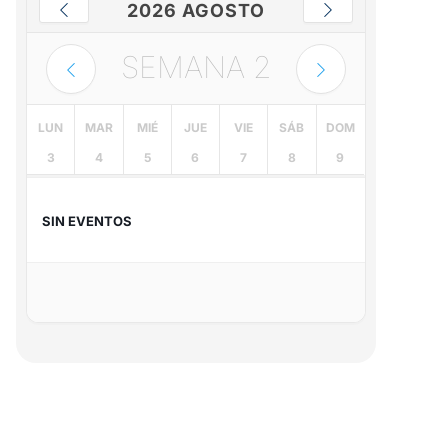
2026 AGOSTO
SEMANA
2
LUN
MAR
MIÉ
JUE
VIE
SÁB
DOM
3
4
5
6
7
8
9
SIN EVENTOS